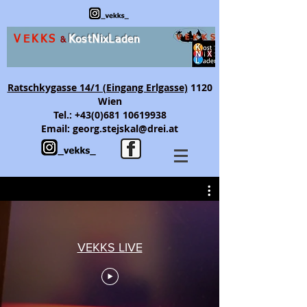
VEKKS
K
ost
N
ix
L
aden
&
Ratschkygasse 14/1 (Eingang Erlgasse)
1120
Wien
Tel.:
+43(0)681 10619938
Email:
georg.stejskal@drei.at
VEKKS LIVE