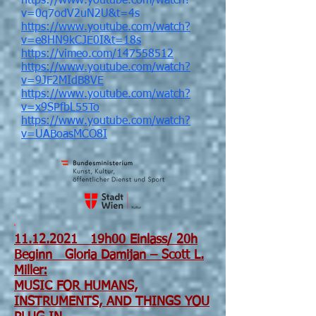
https://www.youtube.com/watch?
v=0q7odV2uN2U&t=4s
https://www.youtube.com/watch?
v=e8HN9kCJE0I&t=18s
https://vimeo.com/147558512
https://www.youtube.com/watch?
v=9JF2MIdB8VE
https://www.youtube.com/watch?
v=x9SPfbL55To
https://www.youtube.com/watch?
v=UABoasMCO8I
11.12.2021 19h00 Einlass/ 20h
Beginn
Gloria Damijan – Scott L.
Miller:
MUSIC FOR HUMANS,
INSTRUMENTS, AND THINGS YOU