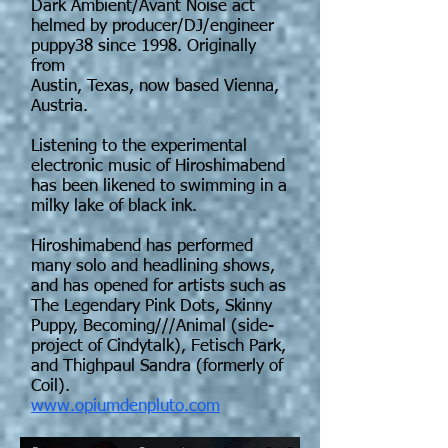
Dark Ambient/Avant Noise act
helmed by producer/DJ/engineer
puppy38 since 1998. Originally
from
Austin, Texas, now based Vienna,
Austria.
Listening to the experimental
electronic music of Hiroshimabend
has been likened to swimming in a
milky lake of black ink.
Hiroshimabend has performed
many solo and headlining shows,
and has opened for artists such as
The Legendary Pink Dots, Skinny
Puppy, Becoming///Animal (side-
project of Cindytalk), Fetisch Park,
and Thighpaul Sandra (formerly of
Coil).
www.opiumdenpluto.com