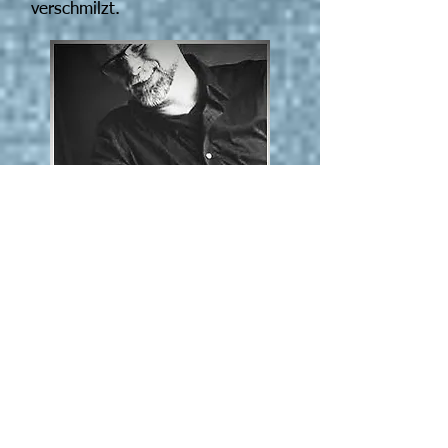
verschmilzt.
Gloria Damijan
(Extended) Toy Pianos
Geboren 1982 in Wien