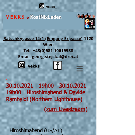
VEKKS
K
ost
N
ix
L
aden
&
Ratschkygasse 14/1 (Eingang Erlgasse)
1120
Wien
Tel.:
+43(0)681 10619938
Email:
georg.stejskal@drei.at
30.10.2021
19h00
30.10.2021
19h00 Hiroshimabend & Davide
Rambaldi (Northern Lighthouse)
(zum Livestream)
Hiroshimabend
(US/AT)