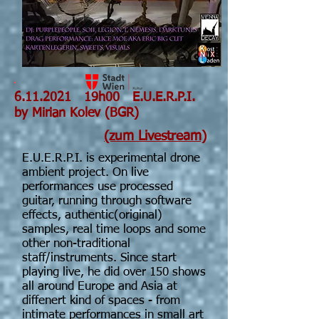
6.11.2021
19h00
E.U.E.R.P.I.
by Mirian Kolev (BGR)
(zum Livestream)
E.U.E.R.P.I. is experimental drone
ambient project. On live
performances use processed
guitar, running through software
effects, authentic(original)
samples, real time loops and some
other non-traditional
staff/instruments. Since start
playing live, he did over 150 shows
all around Europe and Asia at
diffenert kind of spaces - from
intimate performances in small art