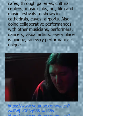
cafes, through galleries, cultural
centers, music clubs, art, film and
music festivals to shows in
cathedrals, caves, airports. Also
doing collaborative performances
with other musicians, performers,
dancers, visual artists. Every place
is unique, so every performance is
unique.
https://www.youtube.com/watch?
v=0WjjsGE6qS8&t=168s